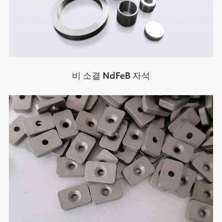
비 소결 NdFeB 자석